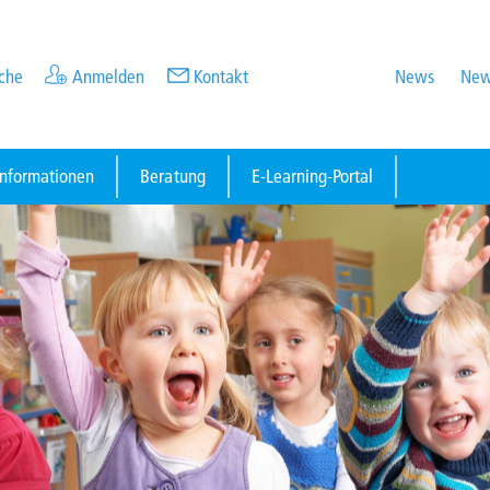
che
Anmelden
Kontakt
News
New
informationen
Beratung
E-Learning-Portal