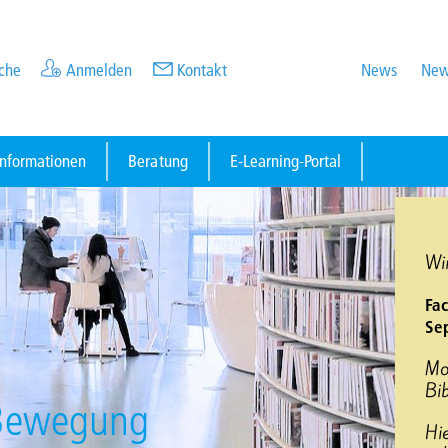
che
Anmelden
Kontakt
News
New
informationen
Beratung
E-Learning-Portal
Wir
Fac
Se
Mo
Bib
n Bewegung
Hi