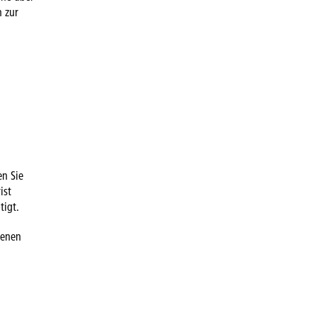
n zur
en Sie
ist
tigt.
genen