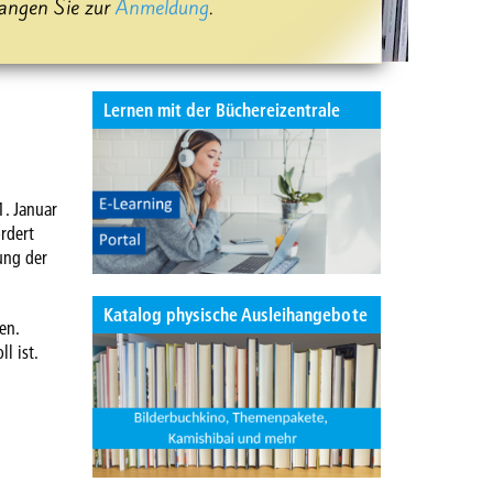
langen Sie zur
Anmeldung
.
Lernen mit der Büchereizentrale
1. Januar
rdert
ung der
Katalog physische Ausleihangebote
en.
l ist.