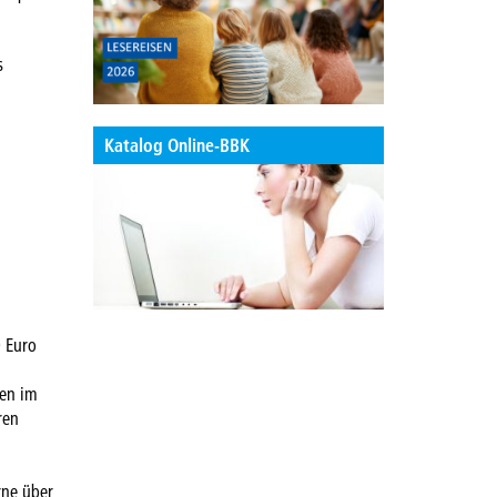
s
Katalog Online-BBK
0 Euro
ben im
ren
rne über