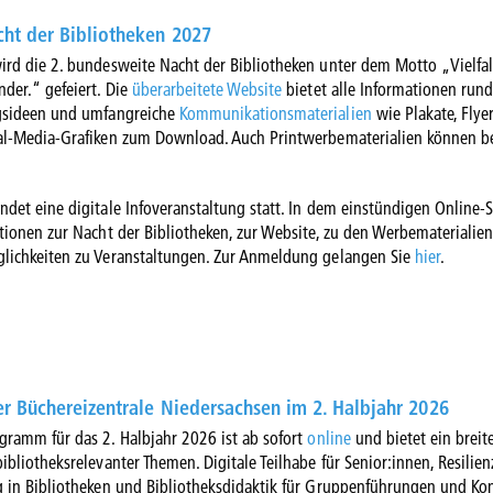
ht der Bibliotheken 2027
ird die 2. bundesweite Nacht der Bibliotheken unter dem Motto „Vielfal
der.“ gefeiert. Die
überarbeitete Website
bietet alle Informationen run
ngsideen und umfangreiche
Kommunikationsmaterialien
wie Plakate, Flyer
al-Media-Grafiken zum Download. Auch Printwerbematerialien können be
ndet eine digitale Infoveranstaltung statt. In dem einstündigen Online-
ationen zur Nacht der Bibliotheken, zur Website, zu den Werbematerialie
lichkeiten zu Veranstaltungen. Zur Anmeldung gelangen Sie
hier
.
r Büchereizentrale Niedersachsen im 2. Halbjahr 2026
gramm für das 2. Halbjahr 2026 ist ab sofort
online
und bietet ein breit
ibliotheksrelevanter Themen. Digitale Teilhabe für Senior:innen, Resilien
g in Bibliotheken und Bibliotheksdidaktik für Gruppenführungen und Ko