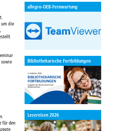
allegro-OEB-Fernwartung
t.
d um die
,
stellt
Seminar
Bibliothekarische Fortbildungen
n sowie
Lesereisen 2026
es
z für den
nzepte