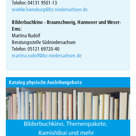
Telefon: 04131 9501-13
wiebke.lueneburg@bz-niedersachsen.de
Bilderbuchkino - Braunschweig, Hannover und Weser-
Ems:
Martina Rudolf
Beratungsstelle Südniedersachsen
Telefon: 05121 69720-40
martina.rudolf@bz-niedersachsen.de
Katalog physische Ausleihangebote