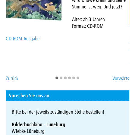
Stimme ist weg. Und jetzt?
Alter: ab 3 Jahren
Format: CD-ROM
me
CD-ROM-Ausgabe
On
On
On
CD
On
•
•
•
•
•
•
Zurück
Vorwärts
Sprechen Sie uns an
Bitte bei der jeweils zuständigen Stelle bestellen!
Bilderbuchkino - Lüneburg
Wiebke Lüneburg