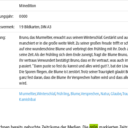
Minedition
ungsjahr:
0000
nsvermerk:
19 Bildkarten, DIN A3
ung:
Bruno, das Murmeltier, erwacht aus seinem Winterschlaf. Gestärkt und a
marschiert er in die große weite Welt. Zu seiner großen Freude trifft er s
auf eine wunderschöne Blume und verbringt den Frühling mit ihr. Doch a
seine Zeit. Als der Frühling sich dem Ende zuneigt, fragt die Blume Bruno,
ihr vertraue. Verwundert bestätigt Bruno, dass er ihr vertraut, was auch 
passiert. “Dann puste so fest du kannst und alles wird gut!?, bat der L
Die Sporen fliegen, die Blume ist zerstört. Trotz seiner Traurigkeit glaubt 
ganz fest daran, dass die Blume ihr Versprechen halten wird und dass all
wird.
Murmeltier
,
Winterschlaf
,
Frühling
,
Blume
,
Versprechen
,
Natur
,
Glaube
,
Trau
Kamishibai
chnen bereits gebuchte Zeiträume der Medien. Die
grün
markierten Zeit