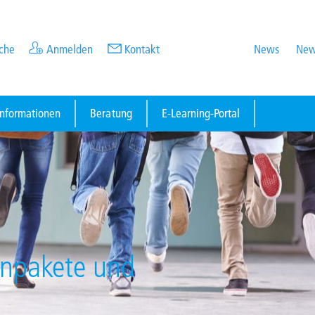
che
Anmelden
Kontakt
News
New
informationen
Beratung
E-Learning-Portal
enpakete und