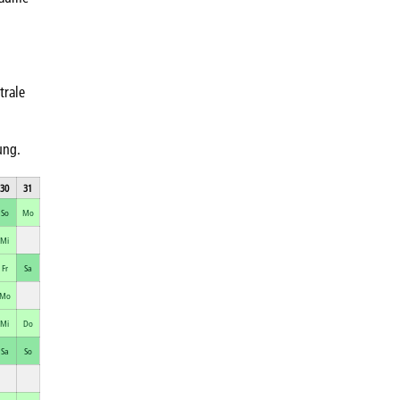
trale
ung.
30
31
So
Mo
Mi
Fr
Sa
Mo
Mi
Do
Sa
So