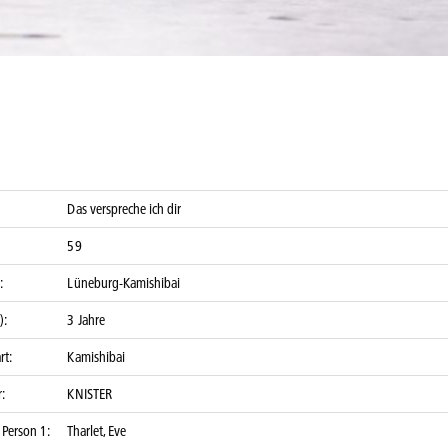
Das verspreche ich dir
59
:
Lüneburg-Kamishibai
):
3 Jahre
rt:
Kamishibai
:
KNISTER
 Person 1:
Tharlet, Eve