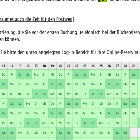
traumes auch die Zeit für den Postweg!
rierung, die Sie vor der ersten Buchung telefonisch bei der Büchereizen
en können.
 Sie bitte den unten angelegten Log-in-Bereich für Ihre Online-Reservier
13
14
15
16
17
18
19
20
21
22
23
24
25
26
27
28
29
Do
Fr
Sa
So
Mo
Di
Mi
Do
Fr
Sa
So
Mo
Di
Mi
Do
Fr
Sa
So
Mo
Di
Mi
Do
Fr
Sa
So
Mo
Di
Mi
Do
Fr
Sa
So
Mo
Di
Di
Mi
Do
Fr
Sa
So
Mo
Di
Mi
Do
Fr
Sa
So
Mo
Di
Mi
Do
Fr
Sa
So
Mo
Di
Mi
Do
Fr
Sa
So
Mo
Di
Mi
Do
Fr
Sa
So
So
Mo
Di
Mi
Do
Fr
Sa
So
Mo
Di
Mi
Do
Fr
Sa
So
Mo
Di
Mi
Do
Fr
Sa
So
Mo
Di
Mi
Do
Fr
Sa
So
Mo
Di
Mi
Do
Fr
Sa
So
Mo
Di
Mi
Do
Fr
Sa
So
Mo
Di
Mi
Do
Fr
Sa
So