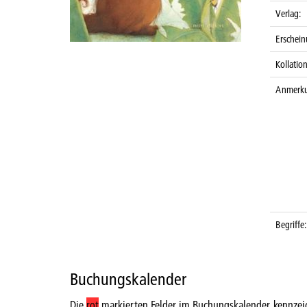
Verlag:
Erschein
Kollatio
Anmerk
Begriffe:
Buchungskalender
Die
rot
markierten Felder im Buchungskalender kennzei