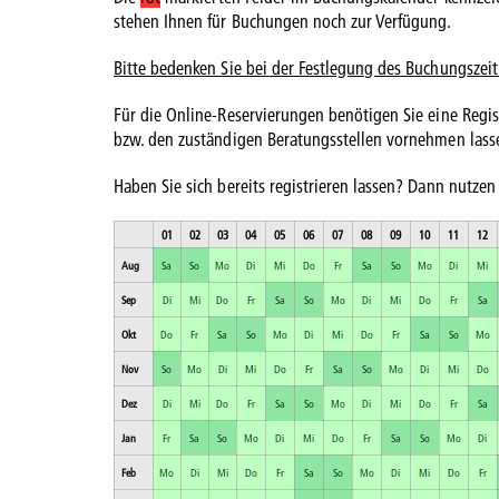
stehen Ihnen für Buchungen noch zur Verfügung.
Bitte bedenken Sie bei der Festlegung des Buchungszei
Für die Online-Reservierungen benötigen Sie eine Regist
bzw. den zuständigen Beratungsstellen vornehmen lass
Haben Sie sich bereits registrieren lassen? Dann nutzen
01
02
03
04
05
06
07
08
09
10
11
12
Aug
Sa
So
Mo
Di
Mi
Do
Fr
Sa
So
Mo
Di
Mi
Sep
Di
Mi
Do
Fr
Sa
So
Mo
Di
Mi
Do
Fr
Sa
Okt
Do
Fr
Sa
So
Mo
Di
Mi
Do
Fr
Sa
So
Mo
Nov
So
Mo
Di
Mi
Do
Fr
Sa
So
Mo
Di
Mi
Do
Dez
Di
Mi
Do
Fr
Sa
So
Mo
Di
Mi
Do
Fr
Sa
Jan
Fr
Sa
So
Mo
Di
Mi
Do
Fr
Sa
So
Mo
Di
Feb
Mo
Di
Mi
Do
Fr
Sa
So
Mo
Di
Mi
Do
Fr