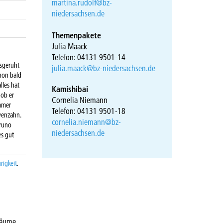
martina.rudolf@bz-
niedersachsen.de
Themenpakete
Julia Maack
Telefon: 04131 9501-14
usgeruht
julia.maack@bz-niedersachsen.de
chon bald
lles hat
Kamishibai
 ob er
Cornelia Niemann
immer
Telefon: 04131 9501-18
öwenzahn.
cornelia.niemann@bz-
Bruno
niedersachsen.de
es gut
rigkeit
,
räume