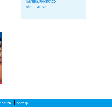
martina.rudolf@bz-
niedersachsen.de
anpassen
Sitemap