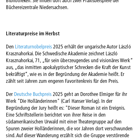
Bibliotheken. Sie finden dort auch zwei Praxisbeispiele der
Büchereizentrale Niedersachsen.
Literaturpreise im Herbst
Den
Literaturnobelpreis
2025 erhält der ungarische Autor László
Krasznahorkai. Die Schwedische Akademie zeichnet László
Krasznahorkai, 71, „für sein überzeugendes und visionäres Werk“
aus, „das inmitten apokalyptischer Schrecken die Kraft der Kunst
bekräftigt“, wie es in der Begründung der Akademie heißt. Er
zählt seit Jahren zum engeren Favoritenkreis für den Preis.
Der
Deutsche Buchpreis
2025 geht an Dorothee Elmiger für ihr
Werk "Die Holländerinnen" (Carl Hanser Verlag). In der
Begründung der Jury heißt es: "Dieser Roman ist ein Ereignis.
Eine Schriftstellerin berichtet von ihrer Reise in den
südamerikanischen Urwald mit einer Theatergruppe auf den
Spuren zweier Holländerinnen, die vor Jahren dort verschwunden
sind. Auf dieser Wanderung erzählt sich die Gruppe verstörende