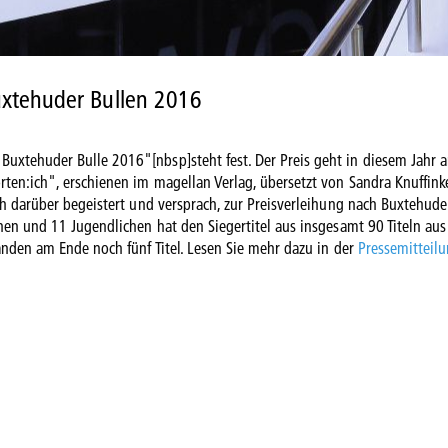
uxtehuder Bullen 2016
xtehuder Bulle 2016"[nbsp]steht fest. Der Preis geht in diesem Jahr 
ten:ich", erschienen im magellan Verlag, übersetzt von Sandra Knuffink
ch darüber begeistert und versprach, zur Preisverleihung nach Buxtehude
nen und 11 Jugendlichen hat den Siegertitel aus insgesamt 90 Titeln au
anden am Ende noch fünf Titel. Lesen Sie mehr dazu in der
Pressemitteil