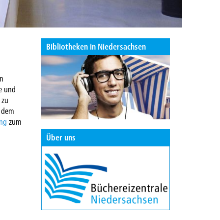
Bibliotheken in Niedersachsen
an
e und
 zu
s dem
ung
zum
Über uns