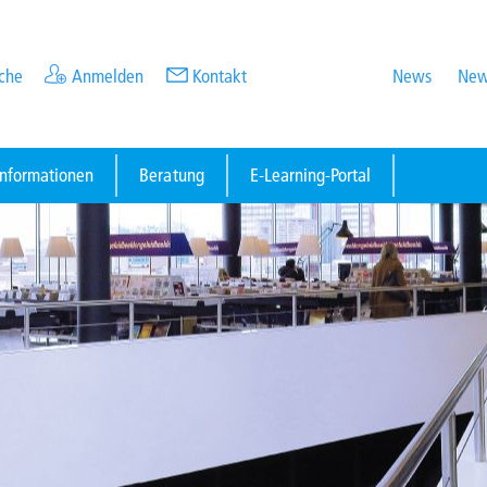
che
Anmelden
Kontakt
News
New
informationen
Beratung
E-Learning-Portal