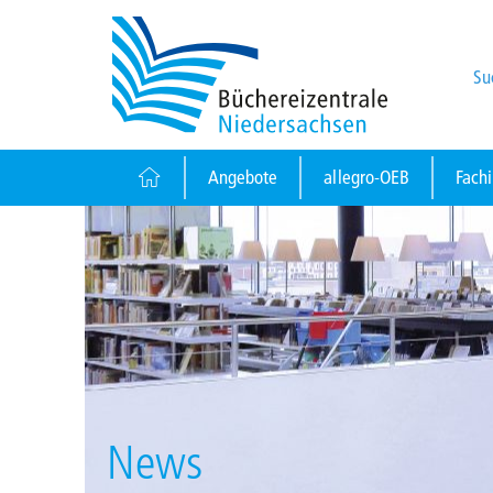
Su
Angebote
allegro-OEB
Fach
News