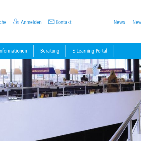
che
Anmelden
Kontakt
News
New
informationen
Beratung
E-Learning-Portal