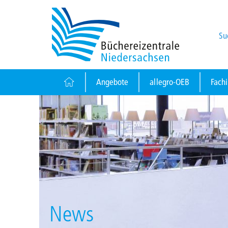
Su
Angebote
allegro-OEB
Fach
News