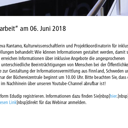
sarbeit“ am 06. Juni 2018
eva Rantamo, Kulturwissenschaftlerin und Projektkoordinatorin für inklu
ellungen behandelt: Wie können Informationen gestaltet werden, damit s
e erreichen Informationen über inklusive Angebote die angesprochenen
d unterschiedliche Beeinträchtigungen von Menschen bei der Öffentlichke
le zur Gestaltung der Informationsvermittlung aus Finnland, Schweden 
ar der Büchereizentrale beginnt um 10.00 Uhr. Bitte beachten Sie, dass
 im Nachhinein über unseren Youtube-Channel abrufbar ist!
tform Edudip registrieren. Informationen dazu finden Sie[nbsp]
hier
.[nbsp
iesen Link
[nbsp]direkt für das Webinar anmelden.