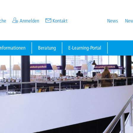
che
Anmelden
Kontakt
News
New
informationen
Beratung
E-Learning-Portal