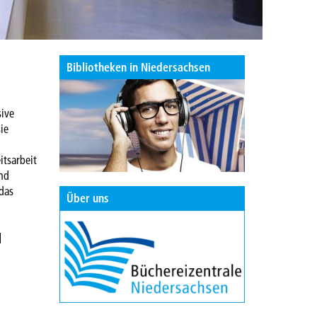
Bibliotheken in Niedersachsen
sive
ie
itsarbeit
und
 das
Über uns
]