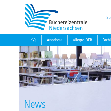
Su
Angebote
allegro-OEB
Fach
News