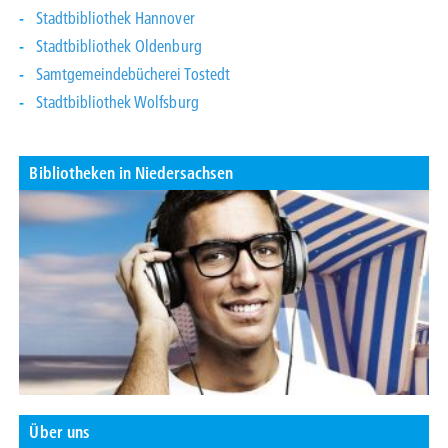
Stadtbibliothek Hannover
Stadtbibliothek Oldenburg
Samtgemeindebücherei Tostedt
Stadtbibliothek Wolfsburg
Bibliotheken in Niedersachsen
Über uns