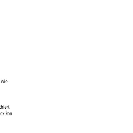
 wie
chiert
Lexikon