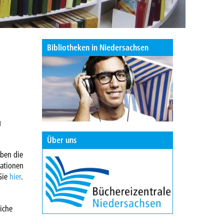
Bibliotheken in Niedersachsen
.
g
Über uns
aben die
mationen
Sie
hier
.
eiche