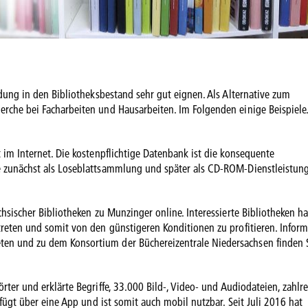
ndung in den Bibliotheksbestand sehr gut eignen. Als Alternative zum
rche bei Facharbeiten und Hausarbeiten. Im Folgenden einige Beispiele
 im Internet. Die kostenpflichtige Datenbank ist die konsequente
e zunächst als Loseblattsammlung und später als CD-ROM-Dienstleistun
hsischer Bibliotheken zu Munzinger online. Interessierte Bibliotheken h
treten und somit von den günstigeren Konditionen zu profitieren. Infor
en und zu dem Konsortium der Büchereizentrale Niedersachsen finden 
rter und erklärte Begriffe, 33.000 Bild-, Video- und Audiodateien, zahlr
rfügt über eine App und ist somit auch mobil nutzbar. Seit Juli 2016 hat