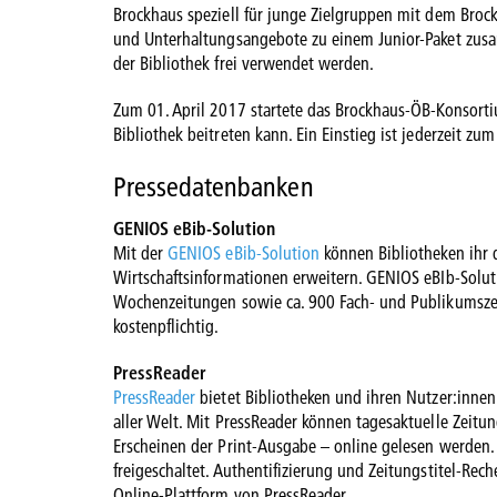
Brockhaus speziell für junge Zielgruppen mit dem Broc
und Unterhaltungsangebote zu einem Junior-Paket zusa
der Bibliothek frei verwendet werden.
Zum 01. April 2017 startete das Brockhaus-ÖB-Konsorti
Bibliothek beitreten kann. Ein Einstieg ist jederzeit z
Pressedatenbanken
GENIOS eBib-Solution
Mit der
GENIOS eBib-Solution
können Bibliotheken ihr d
Wirtschaftsinformationen erweitern. GENIOS eBIb-Soluti
Wochenzeitungen sowie ca. 900 Fach- und Publikumszei
kostenpflichtig.
PressReader
PressReader
bietet Bibliotheken und ihren Nutzer:inne
aller Welt. Mit PressReader können tagesaktuelle Zeitu
Erscheinen der Print-Ausgabe – online gelesen werden. 
freigeschaltet. Authentifizierung und Zeitungstitel-Rec
Online-Plattform von PressReader.