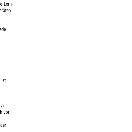
s Lern-
eräten
jede
 ist
 aus
ch vor
 der