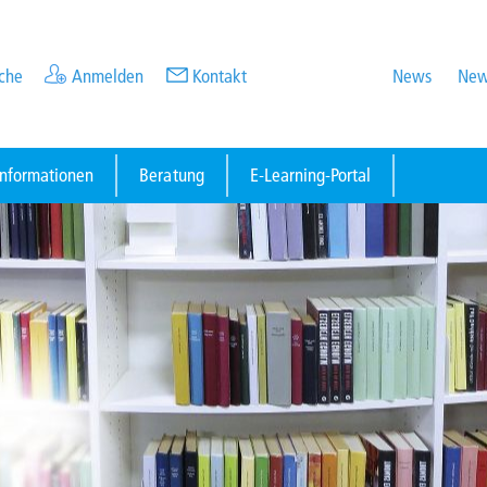
che
Anmelden
Kontakt
News
New
informationen
Beratung
E-Learning-Portal