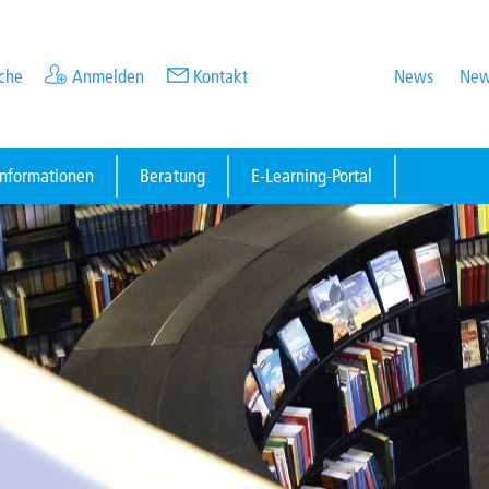
che
Anmelden
Kontakt
News
New
informationen
Beratung
E-Learning-Portal