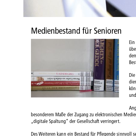
Medienbestand für Senioren
Ein
übe
dem
Bes
Die
die
kön
und
Ang
besonderem Maße der Zugang zu elektronischen Medien
„digitale Spaltung“ der Gesellschaft verringert.
Des Weiteren kann ein Bestand für Pflegende sinnvoll 