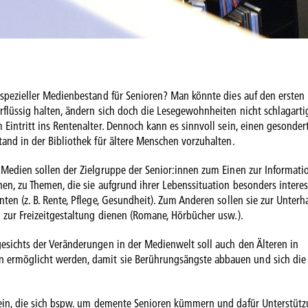
 spezieller Medienbestand für Senioren? Man könnte dies auf den ersten B
rflüssig halten, ändern sich doch die Lesegewohnheiten nicht schlagarti
 Eintritt ins Rentenalter. Dennoch kann es sinnvoll sein, einen gesonder
tand in der Bibliothek für ältere Menschen vorzuhalten.
 Medien sollen der Zielgruppe der Senior:innen zum Einen zur Informati
nen, zu Themen, die sie aufgrund ihrer Lebenssituation besonders interes
nten (z. B. Rente, Pflege, Gesundheit). Zum Anderen sollen sie zur Unterh
 zur Freizeitgestaltung dienen (Romane, Hörbücher usw.).
esichts der Veränderungen in der Medienwelt soll auch den Älteren in
 ermöglicht werden, damit sie Berührungsängste abbauen und sich die
sein, die sich bspw. um demente Senioren kümmern und dafür Unterstüt