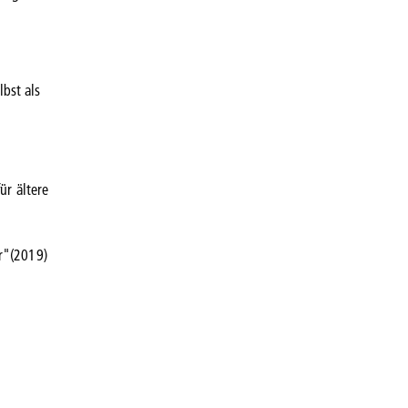
bst als
ür ältere
er"(2019)