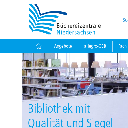
Su
Angebote
allegro-OEB
Fach
Bibliothek mit
Qualität und Siegel