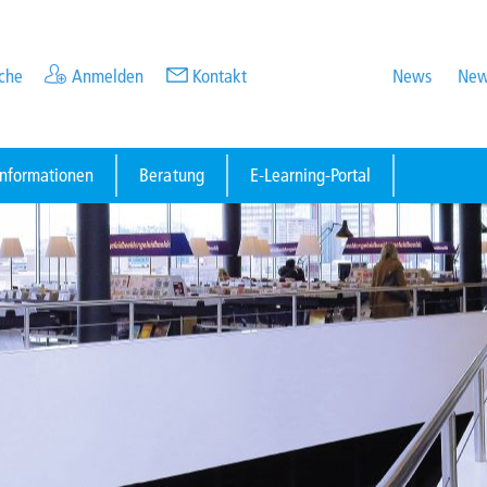
che
Anmelden
Kontakt
News
New
informationen
Beratung
E-Learning-Portal