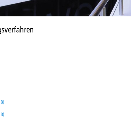
gsverfahren
iB)
iB)