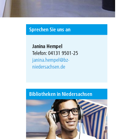
Sprechen Sie uns an
Janina Hempel
Telefon: 04131 9501-25
janina.hempel@bz-
niedersachsen.de
Bibliotheken in Niedersachsen