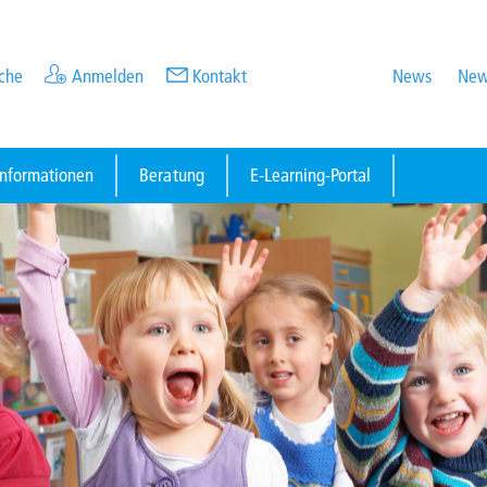
che
Anmelden
Kontakt
News
New
informationen
Beratung
E-Learning-Portal