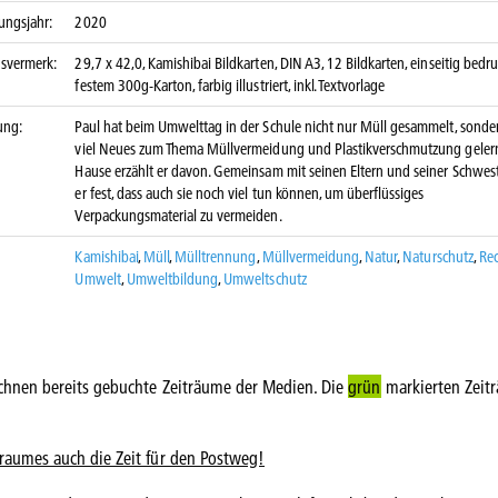
ungsjahr:
2020
nsvermerk:
29,7 x 42,0, Kamishibai Bildkarten, DIN A3, 12 Bildkarten, einseitig bedru
festem 300g-Karton, farbig illustriert, inkl. Textvorlage
ung:
Paul hat beim Umwelttag in der Schule nicht nur Müll gesammelt, sonde
viel Neues zum Thema Müllvermeidung und Plastikverschmutzung gelern
Hause erzählt er davon. Gemeinsam mit seinen Eltern und seiner Schweste
er fest, dass auch sie noch viel tun können, um überflüssiges
Verpackungsmaterial zu vermeiden.
Kamishibai
,
Müll
,
Mülltrennung
,
Müllvermeidung
,
Natur
,
Naturschutz
,
Rec
Umwelt
,
Umweltbildung
,
Umweltschutz
chnen bereits gebuchte Zeiträume der Medien. Die
grün
markierten Zeit
traumes auch die Zeit für den Postweg!