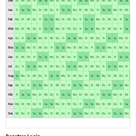
Dez
Di
Mi
Do
Fr
Sa
So
Mo
Di
Mi
Do
Fr
Sa
So
Mo
Di
Mi
Do
Fr
Sa
So
Mo
Jan
Fr
Sa
So
Mo
Di
Mi
Do
Fr
Sa
So
Mo
Di
Mi
Do
Fr
Sa
So
Mo
Di
Mi
Do
Feb
Mo
Di
Mi
Do
Fr
Sa
So
Mo
Di
Mi
Do
Fr
Sa
So
Mo
Di
Mi
Do
Fr
Sa
So
Mär
Mo
Di
Mi
Do
Fr
Sa
So
Mo
Di
Mi
Do
Fr
Sa
So
Mo
Di
Mi
Do
Fr
Sa
So
Apr
Do
Fr
Sa
So
Mo
Di
Mi
Do
Fr
Sa
So
Mo
Di
Mi
Do
Fr
Sa
So
Mo
Di
Mi
Mai
Sa
So
Mo
Di
Mi
Do
Fr
Sa
So
Mo
Di
Mi
Do
Fr
Sa
So
Mo
Di
Mi
Do
Fr
Jun
Di
Mi
Do
Fr
Sa
So
Mo
Di
Mi
Do
Fr
Sa
So
Mo
Di
Mi
Do
Fr
Sa
So
Mo
Jul
Do
Fr
Sa
So
Mo
Di
Mi
Do
Fr
Sa
So
Mo
Di
Mi
Do
Fr
Sa
So
Mo
Di
Mi
Aug
So
Mo
Di
Mi
Do
Fr
Sa
So
Mo
Di
Mi
Do
Fr
Sa
So
Mo
Di
Mi
Do
Fr
Sa
Sep
Mi
Do
Fr
Sa
So
Mo
Di
Mi
Do
Fr
Sa
So
Mo
Di
Mi
Do
Fr
Sa
So
Mo
Di
Okt
Fr
Sa
So
Mo
Di
Mi
Do
Fr
Sa
So
Mo
Di
Mi
Do
Fr
Sa
So
Mo
Di
Mi
Do
Nov
Mo
Di
Mi
Do
Fr
Sa
So
Mo
Di
Mi
Do
Fr
Sa
So
Mo
Di
Mi
Do
Fr
Sa
So
Dez
Mi
Do
Fr
Sa
So
Mo
Di
Mi
Do
Fr
Sa
So
Mo
Di
Mi
Do
Fr
Sa
So
Mo
Di