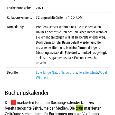
Erscheinungsjahr:
2021
Kollationsvermerk:
32 ungezählte Seiten + 1 CD-ROM
Anmerkung:
Vor Bens Fenster wohnt eine Eule in einem alten
Baum. Er nennt sie Herr Schuhu. Aber immer, wenn er
sie jemandem zeigen will, ist sie bereits wieder weg.
Doch dann soll der Baum gefällt werden und Ben
muss seine Eltern und Nachbar*innen dringend
überzeugen, dass die Eule dort wohnt. Als es gelingt,
stellt sich sogar heraus, dass Eulennachwuchs
ansteht.
Begriffe:
Eule
,
Junge
,
Natur
,
Naturschutz
,
Tiere
,
Tierschutz
,
Vögel
,
Wildtiere
Buchungskalender
Die
rot
markierten Felder im Buchungskalender kennzeichnen
bereits gebuchte Zeiträume der Medien. Die
grün
markierten
Zeiträume stehen Ihnen für Buchungen noch zur Verfügung.