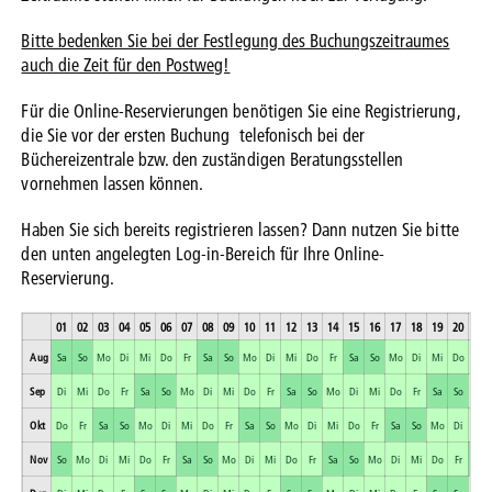
Bitte bedenken Sie bei der Festlegung des Buchungszeitraumes
auch die Zeit für den Postweg!
Für die Online-Reservierungen benötigen Sie eine Registrierung,
die Sie vor der ersten Buchung telefonisch bei der
Büchereizentrale bzw. den zuständigen Beratungsstellen
vornehmen lassen können.
Haben Sie sich bereits registrieren lassen? Dann nutzen Sie bitte
den unten angelegten Log-in-Bereich für Ihre Online-
Reservierung.
01
02
03
04
05
06
07
08
09
10
11
12
13
14
15
16
17
18
19
20
21
Aug
Sa
So
Mo
Di
Mi
Do
Fr
Sa
So
Mo
Di
Mi
Do
Fr
Sa
So
Mo
Di
Mi
Do
Fr
Sep
Di
Mi
Do
Fr
Sa
So
Mo
Di
Mi
Do
Fr
Sa
So
Mo
Di
Mi
Do
Fr
Sa
So
Mo
Okt
Do
Fr
Sa
So
Mo
Di
Mi
Do
Fr
Sa
So
Mo
Di
Mi
Do
Fr
Sa
So
Mo
Di
Mi
Nov
So
Mo
Di
Mi
Do
Fr
Sa
So
Mo
Di
Mi
Do
Fr
Sa
So
Mo
Di
Mi
Do
Fr
Sa