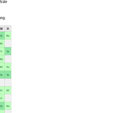
trale
ung.
30
31
So
Mo
Mi
Fr
Sa
Mo
Mi
Do
Sa
So
Di
Mi
Fr
So
Mo