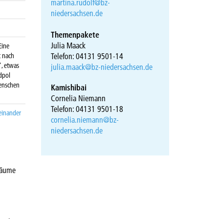
martina.rudolf@bz-
niedersachsen.de
Themenpakete
Julia Maack
Eine
Telefon: 04131 9501-14
t nach
", etwas
julia.maack@bz-niedersachsen.de
dpol
Menschen
Kamishibai
Cornelia Niemann
Telefon: 04131 9501-18
einander
cornelia.niemann@bz-
niedersachsen.de
räume