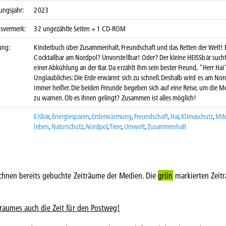
ungsjahr:
2023
nsvermerk:
32 ungezählte Seiten + 1 CD-ROM
ung:
Kinderbuch über Zusammenhalt, Freundschaft und das Retten der Welt! 
Cocktailbar am Nordpol? Unvorstellbar! Oder? Der kleine HEISSbär such
einer Abkühlung an der Bar. Da erzählt ihm sein bester Freund, "Herr Hai
Unglaubliches: Die Erde erwärmt sich zu schnell. Deshalb wird es am Nor
immer heißer. Die beiden Freunde begeben sich auf eine Reise, um die 
zu warnen. Ob es ihnen gelingt? Zusammen ist alles möglich!
Eisbär
,
Energiesparen
,
Erderwärmung
,
Freundschaft
,
Hai
,
Klimaschutz
,
Mit
leben
,
Naturschutz
,
Nordpol
,
Tiere
,
Umwelt
,
Zusammenhalt
chnen bereits gebuchte Zeiträume der Medien. Die
grün
markierten Zeit
traumes auch die Zeit für den Postweg!