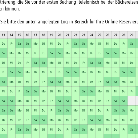
rierung, die Sie vor der ersten Buchung telefonisch bei der Büchereizen
en können.
 Sie bitte den unten angelegten Log-in-Bereich für Ihre Online-Reservier
13
14
15
16
17
18
19
20
21
22
23
24
25
26
27
28
29
Do
Fr
Sa
So
Mo
Di
Mi
Do
Fr
Sa
So
Mo
Di
Mi
Do
Fr
Sa
So
Mo
Di
Mi
Do
Fr
Sa
So
Mo
Di
Mi
Do
Fr
Sa
So
Mo
Di
Di
Mi
Do
Fr
Sa
So
Mo
Di
Mi
Do
Fr
Sa
So
Mo
Di
Mi
Do
Fr
Sa
So
Mo
Di
Mi
Do
Fr
Sa
So
Mo
Di
Mi
Do
Fr
Sa
So
So
Mo
Di
Mi
Do
Fr
Sa
So
Mo
Di
Mi
Do
Fr
Sa
So
Mo
Di
Mi
Do
Fr
Sa
So
Mo
Di
Mi
Do
Fr
Sa
So
Mo
Di
Mi
Do
Fr
Sa
So
Mo
Di
Mi
Do
Fr
Sa
So
Mo
Di
Mi
Do
Fr
Sa
So
Sa
So
Mo
Di
Mi
Do
Fr
Sa
So
Mo
Di
Mi
Do
Fr
Sa
So
Mo
Di
Mi
Do
Fr
Sa
So
Mo
Di
Mi
Do
Fr
Sa
So
Mo
Di
Mi
Do
Do
Fr
Sa
So
Mo
Di
Mi
Do
Fr
Sa
So
Mo
Di
Mi
Do
Fr
Sa