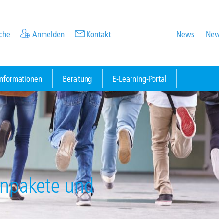
che
Anmelden
Kontakt
News
New
informationen
Beratung
E-Learning-Portal
enpakete und