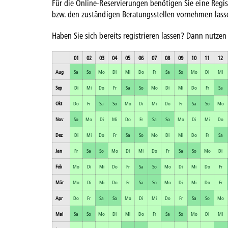
Für die Online-Reservierungen benötigen Sie eine Regist
bzw. den zuständigen Beratungsstellen vornehmen lass
Haben Sie sich bereits registrieren lassen? Dann nutzen
01
02
03
04
05
06
07
08
09
10
11
12
Aug
Sa
So
Mo
Di
Mi
Do
Fr
Sa
So
Mo
Di
Mi
Sep
Di
Mi
Do
Fr
Sa
So
Mo
Di
Mi
Do
Fr
Sa
Okt
Do
Fr
Sa
So
Mo
Di
Mi
Do
Fr
Sa
So
Mo
Nov
So
Mo
Di
Mi
Do
Fr
Sa
So
Mo
Di
Mi
Do
Dez
Di
Mi
Do
Fr
Sa
So
Mo
Di
Mi
Do
Fr
Sa
Jan
Fr
Sa
So
Mo
Di
Mi
Do
Fr
Sa
So
Mo
Di
Feb
Mo
Di
Mi
Do
Fr
Sa
So
Mo
Di
Mi
Do
Fr
Mär
Mo
Di
Mi
Do
Fr
Sa
So
Mo
Di
Mi
Do
Fr
Apr
Do
Fr
Sa
So
Mo
Di
Mi
Do
Fr
Sa
So
Mo
Mai
Sa
So
Mo
Di
Mi
Do
Fr
Sa
So
Mo
Di
Mi