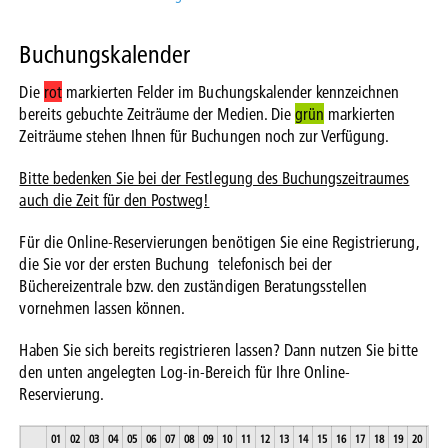
Buchungskalender
Die
rot
markierten Felder im Buchungskalender kennzeichnen
bereits gebuchte Zeiträume der Medien. Die
grün
markierten
Zeiträume stehen Ihnen für Buchungen noch zur Verfügung.
Bitte bedenken Sie bei der Festlegung des Buchungszeitraumes
auch die Zeit für den Postweg!
Für die Online-Reservierungen benötigen Sie eine Registrierung,
die Sie vor der ersten Buchung telefonisch bei der
Büchereizentrale bzw. den zuständigen Beratungsstellen
vornehmen lassen können.
Haben Sie sich bereits registrieren lassen? Dann nutzen Sie bitte
den unten angelegten Log-in-Bereich für Ihre Online-
Reservierung.
01
02
03
04
05
06
07
08
09
10
11
12
13
14
15
16
17
18
19
20
21