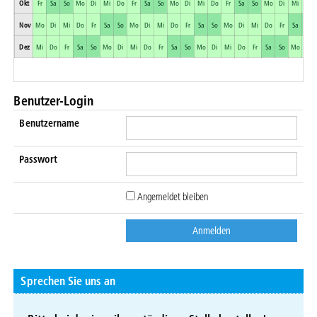
Okt
Fr
Sa
So
Mo
Di
Mi
Do
Fr
Sa
So
Mo
Di
Mi
Do
Fr
Sa
So
Mo
Di
Mi
Do
Nov
Mo
Di
Mi
Do
Fr
Sa
So
Mo
Di
Mi
Do
Fr
Sa
So
Mo
Di
Mi
Do
Fr
Sa
So
Dez
Mi
Do
Fr
Sa
So
Mo
Di
Mi
Do
Fr
Sa
So
Mo
Di
Mi
Do
Fr
Sa
So
Mo
Di
Benutzer-Login
Benutzername
Passwort
Angemeldet bleiben
Sprechen Sie uns an