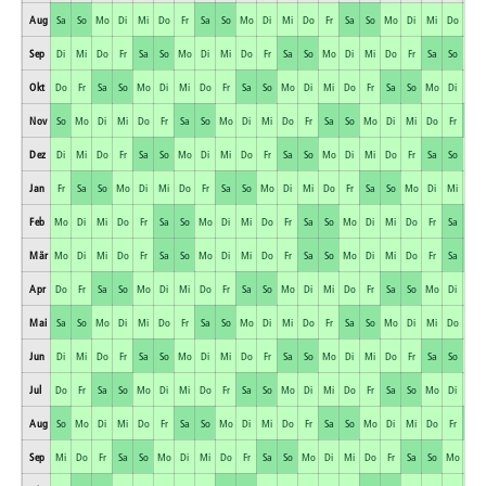
Aug
Sa
So
Mo
Di
Mi
Do
Fr
Sa
So
Mo
Di
Mi
Do
Fr
Sa
So
Mo
Di
Mi
Do
Fr
Sep
Di
Mi
Do
Fr
Sa
So
Mo
Di
Mi
Do
Fr
Sa
So
Mo
Di
Mi
Do
Fr
Sa
So
Mo
Okt
Do
Fr
Sa
So
Mo
Di
Mi
Do
Fr
Sa
So
Mo
Di
Mi
Do
Fr
Sa
So
Mo
Di
Mi
Nov
So
Mo
Di
Mi
Do
Fr
Sa
So
Mo
Di
Mi
Do
Fr
Sa
So
Mo
Di
Mi
Do
Fr
Sa
Dez
Di
Mi
Do
Fr
Sa
So
Mo
Di
Mi
Do
Fr
Sa
So
Mo
Di
Mi
Do
Fr
Sa
So
Mo
Jan
Fr
Sa
So
Mo
Di
Mi
Do
Fr
Sa
So
Mo
Di
Mi
Do
Fr
Sa
So
Mo
Di
Mi
Do
Feb
Mo
Di
Mi
Do
Fr
Sa
So
Mo
Di
Mi
Do
Fr
Sa
So
Mo
Di
Mi
Do
Fr
Sa
So
Mär
Mo
Di
Mi
Do
Fr
Sa
So
Mo
Di
Mi
Do
Fr
Sa
So
Mo
Di
Mi
Do
Fr
Sa
So
Apr
Do
Fr
Sa
So
Mo
Di
Mi
Do
Fr
Sa
So
Mo
Di
Mi
Do
Fr
Sa
So
Mo
Di
Mi
Mai
Sa
So
Mo
Di
Mi
Do
Fr
Sa
So
Mo
Di
Mi
Do
Fr
Sa
So
Mo
Di
Mi
Do
Fr
Jun
Di
Mi
Do
Fr
Sa
So
Mo
Di
Mi
Do
Fr
Sa
So
Mo
Di
Mi
Do
Fr
Sa
So
Mo
Jul
Do
Fr
Sa
So
Mo
Di
Mi
Do
Fr
Sa
So
Mo
Di
Mi
Do
Fr
Sa
So
Mo
Di
Mi
Aug
So
Mo
Di
Mi
Do
Fr
Sa
So
Mo
Di
Mi
Do
Fr
Sa
So
Mo
Di
Mi
Do
Fr
Sa
Sep
Mi
Do
Fr
Sa
So
Mo
Di
Mi
Do
Fr
Sa
So
Mo
Di
Mi
Do
Fr
Sa
So
Mo
Di