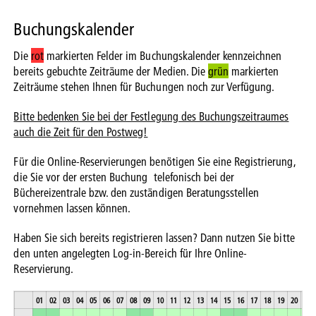
Buchungskalender
Die
rot
markierten Felder im Buchungskalender kennzeichnen
bereits gebuchte Zeiträume der Medien. Die
grün
markierten
Zeiträume stehen Ihnen für Buchungen noch zur Verfügung.
Bitte bedenken Sie bei der Festlegung des Buchungszeitraumes
auch die Zeit für den Postweg!
Für die Online-Reservierungen benötigen Sie eine Registrierung,
die Sie vor der ersten Buchung telefonisch bei der
Büchereizentrale bzw. den zuständigen Beratungsstellen
vornehmen lassen können.
Haben Sie sich bereits registrieren lassen? Dann nutzen Sie bitte
den unten angelegten Log-in-Bereich für Ihre Online-
Reservierung.
01
02
03
04
05
06
07
08
09
10
11
12
13
14
15
16
17
18
19
20
21