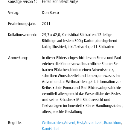
sonstige Person 1:
Felten Bohnstedt, Antje
Verlag:
Don Bosco
Erscheinungsjahr:
2011
Kollationsvermerk:
29,7 x 42,0, Kamishibai Bildkarten, 12-teilige
Bildfolge auf festem 300g-Karton, durchgehend
farbig illustriert, inkl. Textvorlage 11 Bildkarten
Anmerkung:
In dieser Bildersachgeschichte von Emma und Paul
erleben die Kinder vorweihnachtliche Rituale: Sie
backen Plätzchen, binden einen Adventskranz,
schreiben Wunschzettel und lernen, um was es im
Advent und an Weihnachten geht. Information zur
Reihe: • Jede Emma und Paul Bildersachgeschichte
vermittelt altersgerecht das Wesentliche des Festes
und seiner Bräuche. • Mit Bildübersicht und
Textvorlagen im Innenteil • Klarer Handlungsablauf,
altersgerechte Gestaltung
Begriffe:
Weihnachten
,
Advent
,
Fest
,
Adventszeit
,
Brauchtum
,
Kamishibai