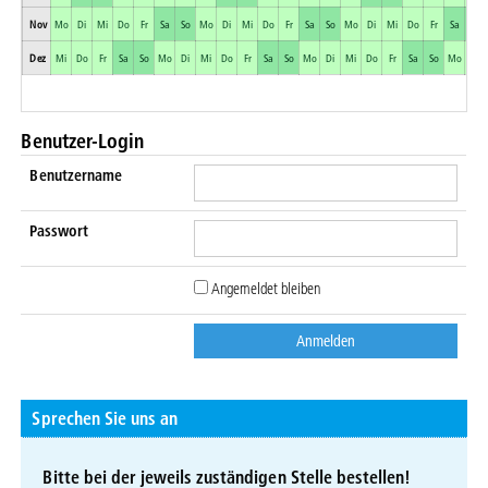
Nov
Mo
Di
Mi
Do
Fr
Sa
So
Mo
Di
Mi
Do
Fr
Sa
So
Mo
Di
Mi
Do
Fr
Sa
So
Dez
Mi
Do
Fr
Sa
So
Mo
Di
Mi
Do
Fr
Sa
So
Mo
Di
Mi
Do
Fr
Sa
So
Mo
Di
Benutzer-Login
Benutzername
Passwort
Angemeldet bleiben
Sprechen Sie uns an
Bitte bei der jeweils zuständigen Stelle bestellen!