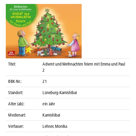
Titel:
Advent und Weihnachten feiern mit Emma und Paul
2
BBK-Nr.:
21
Standort:
Lüneburg-Kamishibai
Alter (ab):
ein Jahr
Medienart:
Kamishibai
Verfasser:
Lehner, Monika