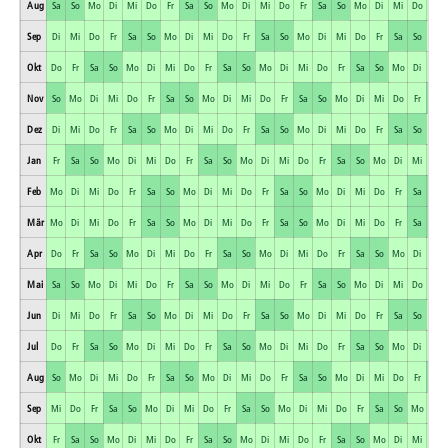
Aug
Sa
So
Mo
Di
Mi
Do
Fr
Sa
So
Mo
Di
Mi
Do
Fr
Sa
So
Mo
Di
Mi
Do
Fr
Sep
Di
Mi
Do
Fr
Sa
So
Mo
Di
Mi
Do
Fr
Sa
So
Mo
Di
Mi
Do
Fr
Sa
So
Mo
Okt
Do
Fr
Sa
So
Mo
Di
Mi
Do
Fr
Sa
So
Mo
Di
Mi
Do
Fr
Sa
So
Mo
Di
Mi
Nov
So
Mo
Di
Mi
Do
Fr
Sa
So
Mo
Di
Mi
Do
Fr
Sa
So
Mo
Di
Mi
Do
Fr
Sa
Dez
Di
Mi
Do
Fr
Sa
So
Mo
Di
Mi
Do
Fr
Sa
So
Mo
Di
Mi
Do
Fr
Sa
So
Mo
Jan
Fr
Sa
So
Mo
Di
Mi
Do
Fr
Sa
So
Mo
Di
Mi
Do
Fr
Sa
So
Mo
Di
Mi
Do
Feb
Mo
Di
Mi
Do
Fr
Sa
So
Mo
Di
Mi
Do
Fr
Sa
So
Mo
Di
Mi
Do
Fr
Sa
So
Mär
Mo
Di
Mi
Do
Fr
Sa
So
Mo
Di
Mi
Do
Fr
Sa
So
Mo
Di
Mi
Do
Fr
Sa
So
Apr
Do
Fr
Sa
So
Mo
Di
Mi
Do
Fr
Sa
So
Mo
Di
Mi
Do
Fr
Sa
So
Mo
Di
Mi
Mai
Sa
So
Mo
Di
Mi
Do
Fr
Sa
So
Mo
Di
Mi
Do
Fr
Sa
So
Mo
Di
Mi
Do
Fr
Jun
Di
Mi
Do
Fr
Sa
So
Mo
Di
Mi
Do
Fr
Sa
So
Mo
Di
Mi
Do
Fr
Sa
So
Mo
Jul
Do
Fr
Sa
So
Mo
Di
Mi
Do
Fr
Sa
So
Mo
Di
Mi
Do
Fr
Sa
So
Mo
Di
Mi
Aug
So
Mo
Di
Mi
Do
Fr
Sa
So
Mo
Di
Mi
Do
Fr
Sa
So
Mo
Di
Mi
Do
Fr
Sa
Sep
Mi
Do
Fr
Sa
So
Mo
Di
Mi
Do
Fr
Sa
So
Mo
Di
Mi
Do
Fr
Sa
So
Mo
Di
Okt
Fr
Sa
So
Mo
Di
Mi
Do
Fr
Sa
So
Mo
Di
Mi
Do
Fr
Sa
So
Mo
Di
Mi
Do