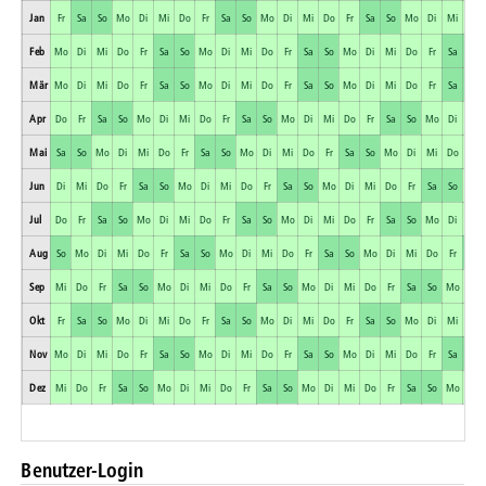
Jan
Fr
Sa
So
Mo
Di
Mi
Do
Fr
Sa
So
Mo
Di
Mi
Do
Fr
Sa
So
Mo
Di
Mi
Do
Feb
Mo
Di
Mi
Do
Fr
Sa
So
Mo
Di
Mi
Do
Fr
Sa
So
Mo
Di
Mi
Do
Fr
Sa
So
Mär
Mo
Di
Mi
Do
Fr
Sa
So
Mo
Di
Mi
Do
Fr
Sa
So
Mo
Di
Mi
Do
Fr
Sa
So
Apr
Do
Fr
Sa
So
Mo
Di
Mi
Do
Fr
Sa
So
Mo
Di
Mi
Do
Fr
Sa
So
Mo
Di
Mi
Mai
Sa
So
Mo
Di
Mi
Do
Fr
Sa
So
Mo
Di
Mi
Do
Fr
Sa
So
Mo
Di
Mi
Do
Fr
Jun
Di
Mi
Do
Fr
Sa
So
Mo
Di
Mi
Do
Fr
Sa
So
Mo
Di
Mi
Do
Fr
Sa
So
Mo
Jul
Do
Fr
Sa
So
Mo
Di
Mi
Do
Fr
Sa
So
Mo
Di
Mi
Do
Fr
Sa
So
Mo
Di
Mi
Aug
So
Mo
Di
Mi
Do
Fr
Sa
So
Mo
Di
Mi
Do
Fr
Sa
So
Mo
Di
Mi
Do
Fr
Sa
Sep
Mi
Do
Fr
Sa
So
Mo
Di
Mi
Do
Fr
Sa
So
Mo
Di
Mi
Do
Fr
Sa
So
Mo
Di
Okt
Fr
Sa
So
Mo
Di
Mi
Do
Fr
Sa
So
Mo
Di
Mi
Do
Fr
Sa
So
Mo
Di
Mi
Do
Nov
Mo
Di
Mi
Do
Fr
Sa
So
Mo
Di
Mi
Do
Fr
Sa
So
Mo
Di
Mi
Do
Fr
Sa
So
Dez
Mi
Do
Fr
Sa
So
Mo
Di
Mi
Do
Fr
Sa
So
Mo
Di
Mi
Do
Fr
Sa
So
Mo
Di
Benutzer-Login