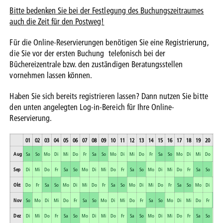
Bitte bedenken Sie bei der Festlegung des Buchungszeitraumes
auch die Zeit für den Postweg!
Für die Online-Reservierungen benötigen Sie eine Registrierung,
die Sie vor der ersten Buchung telefonisch bei der
Büchereizentrale bzw. den zuständigen Beratungsstellen
vornehmen lassen können.
Haben Sie sich bereits registrieren lassen? Dann nutzen Sie bitte
den unten angelegten Log-in-Bereich für Ihre Online-
Reservierung.
01
02
03
04
05
06
07
08
09
10
11
12
13
14
15
16
17
18
19
20
21
Aug
Sa
So
Mo
Di
Mi
Do
Fr
Sa
So
Mo
Di
Mi
Do
Fr
Sa
So
Mo
Di
Mi
Do
Fr
Sep
Di
Mi
Do
Fr
Sa
So
Mo
Di
Mi
Do
Fr
Sa
So
Mo
Di
Mi
Do
Fr
Sa
So
Mo
Okt
Do
Fr
Sa
So
Mo
Di
Mi
Do
Fr
Sa
So
Mo
Di
Mi
Do
Fr
Sa
So
Mo
Di
Mi
Nov
So
Mo
Di
Mi
Do
Fr
Sa
So
Mo
Di
Mi
Do
Fr
Sa
So
Mo
Di
Mi
Do
Fr
Sa
Dez
Di
Mi
Do
Fr
Sa
So
Mo
Di
Mi
Do
Fr
Sa
So
Mo
Di
Mi
Do
Fr
Sa
So
Mo