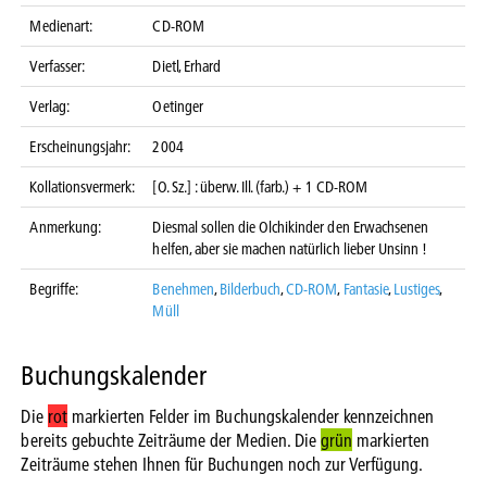
Medienart:
CD-ROM
Verfasser:
Dietl, Erhard
Verlag:
Oetinger
Erscheinungsjahr:
2004
Kollationsvermerk:
[O. Sz.] : überw. Ill. (farb.) + 1 CD-ROM
Anmerkung:
Diesmal sollen die Olchikinder den Erwachsenen
helfen, aber sie machen natürlich lieber Unsinn !
Begriffe:
Benehmen
,
Bilderbuch
,
CD-ROM
,
Fantasie
,
Lustiges
,
Müll
Buchungskalender
Die
rot
markierten Felder im Buchungskalender kennzeichnen
bereits gebuchte Zeiträume der Medien. Die
grün
markierten
Zeiträume stehen Ihnen für Buchungen noch zur Verfügung.