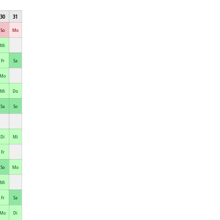
30
31
So
Mo
Mi
Fr
Sa
Mo
Mi
Do
Sa
So
Di
Mi
Fr
So
Mo
Mi
Fr
Sa
Mo
Di