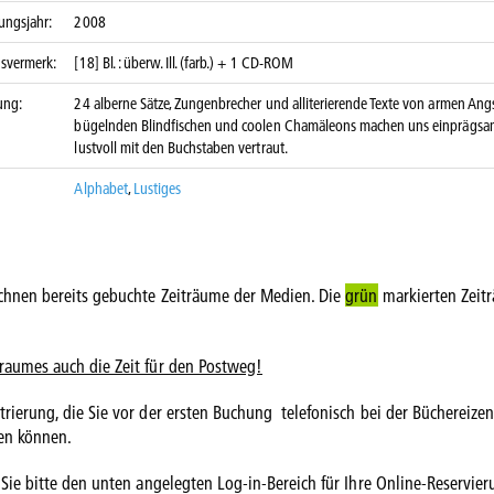
ungsjahr:
2008
nsvermerk:
[18] Bl. : überw. Ill. (farb.) + 1 CD-ROM
ung:
24 alberne Sätze, Zungenbrecher und alliterierende Texte von armen Ang
bügelnden Blindfischen und coolen Chamäleons machen uns einprägs
lustvoll mit den Buchstaben vertraut.
Alphabet
,
Lustiges
chnen bereits gebuchte Zeiträume der Medien. Die
grün
markierten Zeit
traumes auch die Zeit für den Postweg!
rierung, die Sie vor der ersten Buchung telefonisch bei der Büchereizen
en können.
 Sie bitte den unten angelegten Log-in-Bereich für Ihre Online-Reservier