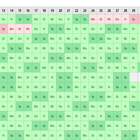
13
14
15
16
17
18
19
20
21
22
23
24
25
26
27
28
29
Do
Fr
Sa
So
Mo
Di
Mi
Do
Fr
Sa
So
Mo
Di
Mi
Do
Fr
Sa
So
Mo
Di
Mi
Do
Fr
Sa
So
Mo
Di
Mi
Do
Fr
Sa
So
Mo
Di
Di
Mi
Do
Fr
Sa
So
Mo
Di
Mi
Do
Fr
Sa
So
Mo
Di
Mi
Do
Fr
Sa
So
Mo
Di
Mi
Do
Fr
Sa
So
Mo
Di
Mi
Do
Fr
Sa
So
So
Mo
Di
Mi
Do
Fr
Sa
So
Mo
Di
Mi
Do
Fr
Sa
So
Mo
Di
Mi
Do
Fr
Sa
So
Mo
Di
Mi
Do
Fr
Sa
So
Mo
Di
Mi
Do
Fr
Sa
So
Mo
Di
Mi
Do
Fr
Sa
So
Mo
Di
Mi
Do
Fr
Sa
So
Sa
So
Mo
Di
Mi
Do
Fr
Sa
So
Mo
Di
Mi
Do
Fr
Sa
So
Mo
Di
Mi
Do
Fr
Sa
So
Mo
Di
Mi
Do
Fr
Sa
So
Mo
Di
Mi
Do
Do
Fr
Sa
So
Mo
Di
Mi
Do
Fr
Sa
So
Mo
Di
Mi
Do
Fr
Sa
So
Mo
Di
Mi
Do
Fr
Sa
So
Mo
Di
Mi
Do
Fr
Sa
So
Mo
Di
Di
Mi
Do
Fr
Sa
So
Mo
Di
Mi
Do
Fr
Sa
So
Mo
Di
Mi
Do
Fr
Sa
So
Mo
Di
Mi
Do
Fr
Sa
So
Mo
Di
Mi
Do
Fr
Sa
So