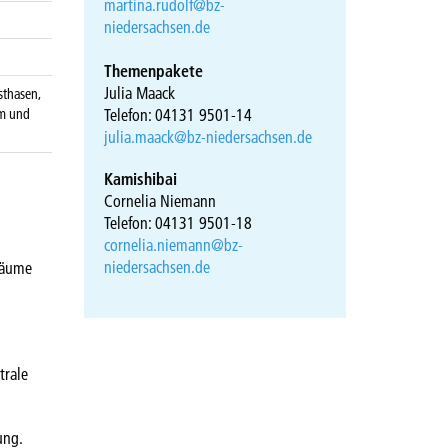
martina.rudolf@bz-
niedersachsen.de
Themenpakete
Julia Maack
sthasen,
Telefon: 04131 9501-14
am und
julia.maack@bz-niedersachsen.de
Kamishibai
Cornelia Niemann
Telefon: 04131 9501-18
cornelia.niemann@bz-
niedersachsen.de
räume
trale
ung.