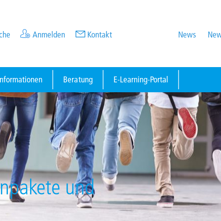
che
Anmelden
Kontakt
News
New
informationen
Beratung
E-Learning-Portal
enpakete und