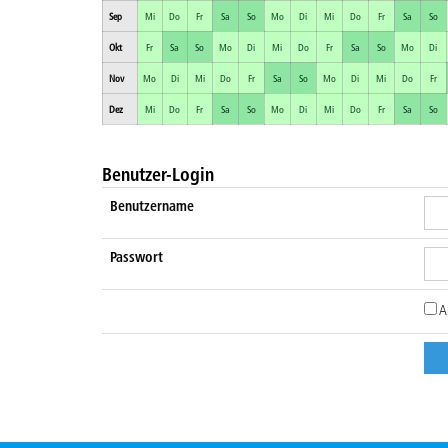
Sep
Mi
Do
Fr
Sa
So
Mo
Di
Mi
Do
Fr
Sa
So
Okt
Fr
Sa
So
Mo
Di
Mi
Do
Fr
Sa
So
Mo
Di
Nov
Mo
Di
Mi
Do
Fr
Sa
So
Mo
Di
Mi
Do
Fr
Dez
Mi
Do
Fr
Sa
So
Mo
Di
Mi
Do
Fr
Sa
So
Benutzer-Login
Benutzername
Passwort
A