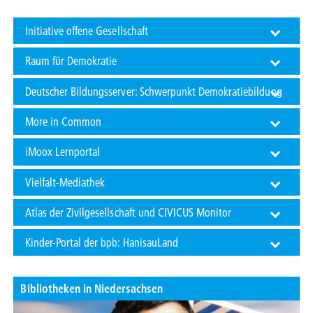
Initiative offene Gesellschaft
Raum für Demokratie
Deutscher Bildungsserver: Schwerpunkt Demokratiebildung
More in Common
iMoox Lernportal
Vielfalt-Mediathek
Atlas der Zivilgesellschaft und CIVICUS Monitor
Kinder-Portal der bpb: HanisauLand
Bibliotheken in Niedersachsen