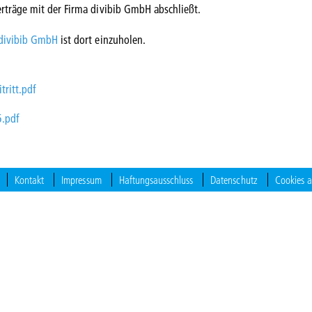
erträge mit der Firma divibib GmbH abschließt.
divibib GmbH
ist dort einzuholen.
:
ritt.pdf
5.pdf
Kontakt
Impressum
Haftungsausschluss
Datenschutz
Cookies 