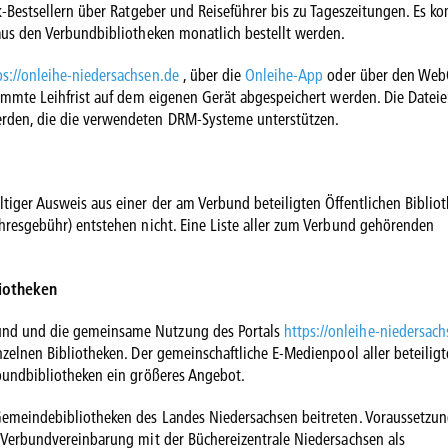
ik-Bestsellern über Ratgeber und Reiseführer bis zu Tageszeitungen. Es 
aus den Verbundbibliotheken monatlich bestellt werden.
ps://onleihe-niedersachsen.de
, über die
Onleihe-App
oder über den We
timmte Leihfrist auf dem eigenen Gerät abgespeichert werden. Die Datei
erden, die die verwendeten DRM-Systeme unterstützen.
tiger Ausweis aus einer der am Verbund beteiligten Öffentlichen Biblio
hresgebühr) entstehen nicht. Eine Liste aller zum Verbund gehörenden
liotheken
und und die gemeinsame Nutzung des Portals
https://onleihe-niedersac
nzelnen Bibliotheken. Der gemeinschaftliche E-Medienpool aller beteilig
rbundbibliotheken ein größeres Angebot.
Gemeindebibliotheken des Landes Niedersachsen beitreten. Voraussetzung
e-Verbundvereinbarung mit der Büchereizentrale Niedersachsen als