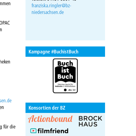
kommen
franziska.ringler@bz-
niedersachsen.de
bOPAC
en
Kampagne #BuchistBuch
theken
hsen.de
ten
Konsortien der BZ
 für die