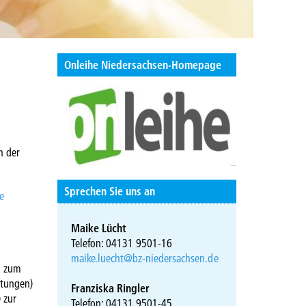
Onleihe Niedersachsen-Homepage
n der
Sprechen Sie uns an
e
Maike Lücht
Telefon: 04131 9501-16
maike.luecht@bz-niedersachsen.de
d zum
itungen)
Franziska Ringler
 zur
Telefon: 04131 9501-45