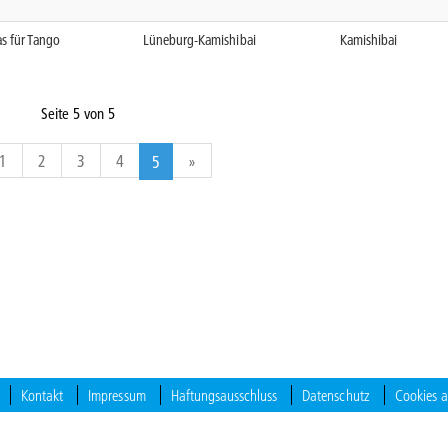
s für Tango
Lüneburg-Kamishibai
Kamishibai
Seite 5 von 5
ck
Vorwärts
1
2
3
4
»
5
Kontakt
Impressum
Haftungsausschluss
Datenschutz
Cookies 