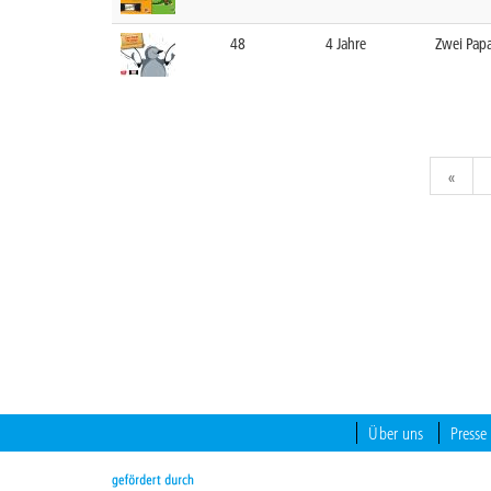
48
4 Jahre
Zwei Papa
Zurü
«
Über uns
Presse