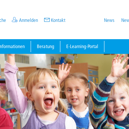
che
Anmelden
Kontakt
News
New
informationen
Beratung
E-Learning-Portal