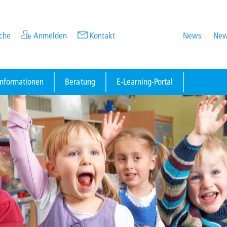
che
Anmelden
Kontakt
News
New
informationen
Beratung
E-Learning-Portal